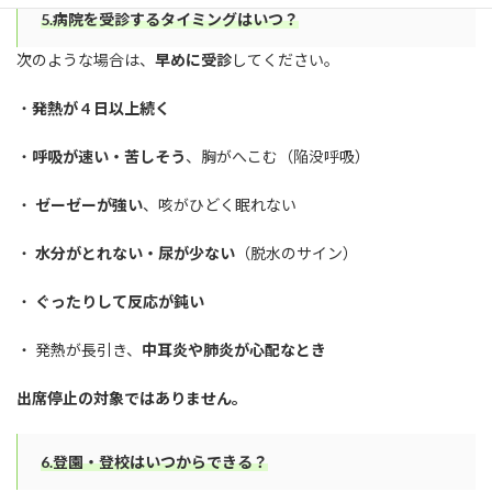
5.病院を受診するタイミングはいつ？
次のような場合は、
早めに受診
してください。
・
発熱が 4 日以上続く
・
呼吸が速い・苦しそう
、胸がへこむ（陥没呼吸）
・
ゼーゼーが強い
、咳がひどく眠れない
・
水分がとれない・尿が少ない
（脱水のサイン）
・
ぐったりして反応が鈍い
・ 発熱が長引き、
中耳炎や肺炎が心配なとき
出席停止の対象ではありません。
6.
登園・登校はいつからできる？