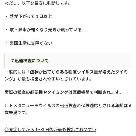
ただし、以下を目安に判断します。
・
熱が下がって 1 日以上
・
咳・鼻水が軽くなり元気が戻っている
・ 集団生活に支障がない
7.迅速検査について
一般的には
「症状が出てからある程度ウイルス量が増えたタイミ
ング」が最も検出されやすい
とされています。
実際の検査の必要性やタイミングは医療機関で判断されます。
ヒトメタニューモウイルスの迅速検査の
保険適応とされる年齢は 6
歳未満
です。
◇発症してから 1〜3 日後が最も検出されやすい