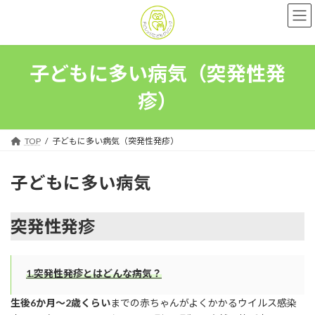
コ
ナ
ン
ビ
テ
ゲ
ン
ー
ツ
シ
子どもに多い病気（突発性発
へ
ョ
ス
ン
疹）
キ
に
ッ
移
プ
動
TOP
子どもに多い病気（突発性発疹）
子どもに多い病気
突発性発疹
1.突発性発疹とはどんな病気？
生後6か月〜2歳くらい
までの赤ちゃんがよくかかるウイルス感染