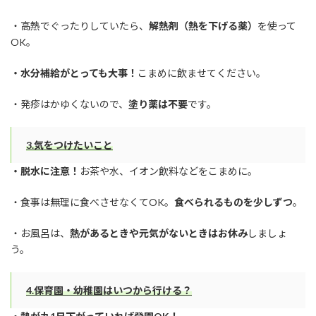
・高熱でぐったりしていたら、
解熱剤（熱を下げる薬）
を使って
OK。
・水分補給がとっても大事！
こまめに飲ませてください。
・発疹はかゆくないので、
塗り薬は不要
です。
3.気をつけたいこと
・脱水に注意！
お茶や水、イオン飲料などをこまめに。
・食事は無理に食べさせなくてOK。
食べられるものを少しずつ
。
・お風呂は、
熱があるときや元気がないときはお休み
しましょ
う。
4.保育園・幼稚園はいつから行ける？