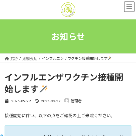
コ
ナ
ン
ビ
テ
ゲ
ン
ー
ツ
シ
へ
ョ
お知らせ
ス
ン
キ
に
ッ
移
プ
動
TOP
お知らせ
インフルエンザワクチン接種開始します
インフルエンザワクチン接種開
始します
最
2025-09-29
2025-09-27
管理者
終
更
接種開始に伴い、以下の点をご確認の上ご来院ください。
新
日
時
: