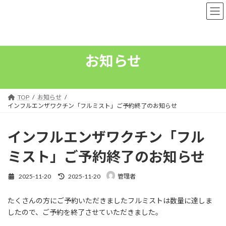
コ
ナ
ン
ビ
テ
ゲ
ン
ー
ツ
シ
へ
ョ
お知らせ
ス
ン
キ
に
ッ
移
プ
動
TOP
お知らせ
インフルエンザワクチン「フルミスト」ご予約終了のお知らせ
インフルエンザワクチン「フル
ミスト」ご予約終了のお知らせ
最
2025-11-20
2025-11-20
管理者
終
更
たくさんの方にご予約いただきましたフルミストは数量に達しま
新
日
したので、ご予約を終了させていただきました。
時